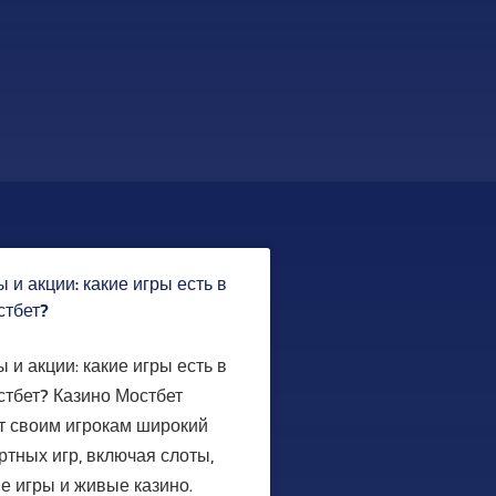
и акции: какие игры есть в
стбет?
и акции: какие игры есть в
стбет? Казино Мостбет
т своим игрокам широкий
ртных игр, включая слоты,
е игры и живые казино.