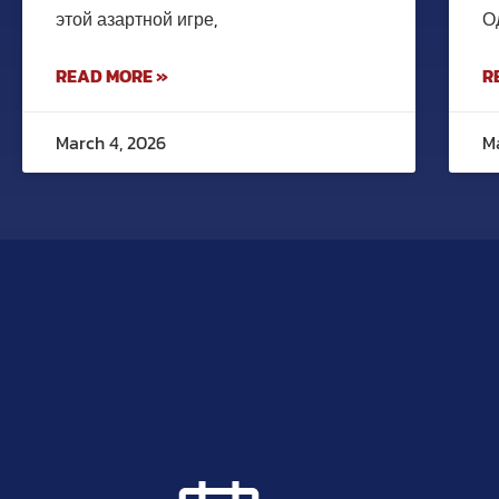
этой азартной игре,
О
READ MORE »
R
March 4, 2026
M