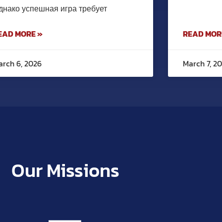
днако успешная игра требует
EAD MORE »
READ MOR
arch 6, 2026
March 7, 2
Our Missions