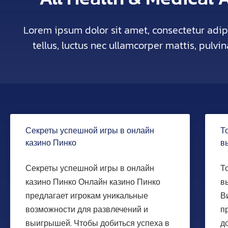
We also cooperating
Lorem ipsum dolor sit amet, consectetur adipis
of travel insurance 
tellus, luctus nec ullamcorper mattis, pulvin
around the world.
Learn More
Call Now !
Секреты успешной игры в онлайн
Т
казино Пинко
в
Секреты успешной игры в онлайн
Т
казино Пинко Онлайн казино Пинко
в
предлагает игрокам уникальные
В
возможности для развлечений и
п
выигрышей. Чтобы добиться успеха в
д