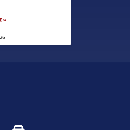
E »
026