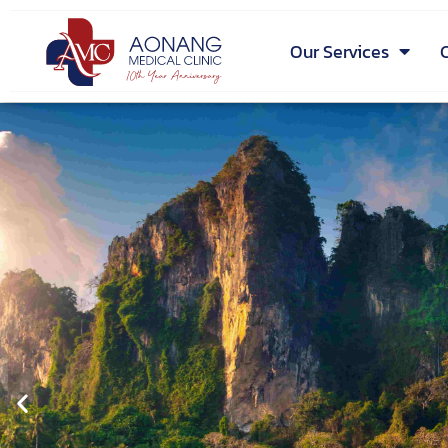
Our Services