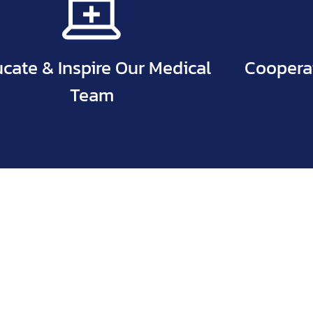
cate & Inspire Our Medical
Coopera
Team