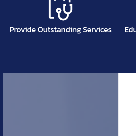
Provide Outstanding Services
Edu