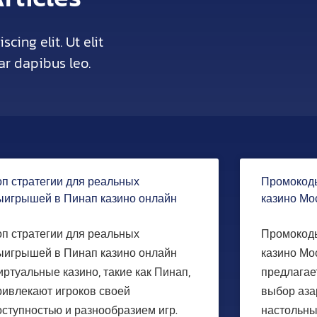
 with numerous
cing elit. Ut elit
companies
ar dapibus leo.
оп стратегии для реальных
Промокоды 
ыигрышей в Пинап казино онлайн
казино Мо
оп стратегии для реальных
Промокоды 
ыигрышей в Пинап казино онлайн
казино Мо
иртуальные казино, такие как Пинап,
предлагае
ривлекают игроков своей
выбор аза
оступностью и разнообразием игр.
настольны