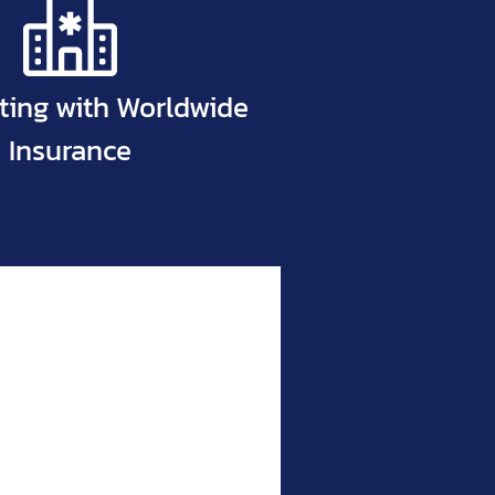
ting with Worldwide
Insurance